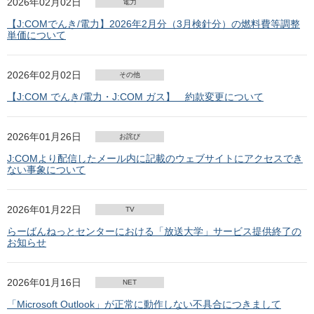
2026年02月02日
電力
【J:COMでんき/電力】2026年2月分（3月検針分）の燃料費等調整
単価について
2026年02月02日
その他
【J:COM でんき/電力・J:COM ガス】 約款変更について
2026年01月26日
お詫び
J:COMより配信したメール内に記載のウェブサイトにアクセスでき
ない事象について
2026年01月22日
TV
らーばんねっとセンターにおける「放送大学」サービス提供終了の
お知らせ
2026年01月16日
NET
「Microsoft Outlook」が正常に動作しない不具合につきまして