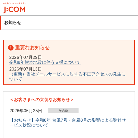
メ
イ
ン
お知らせ
コ
ン
テ
ン
ツ
2026年07月29日
令和8年熊本地震に伴う支援について
に
2026年07月13日
移
（更新）当社メールサービスに対する不正アクセスの発生に
動
ついて
＜お客さまへの大切なお知らせ＞
2026年06月25日
その他
【お知らせ】令和8年 台風7号・台風8号の影響による弊社サ
ービス状況について