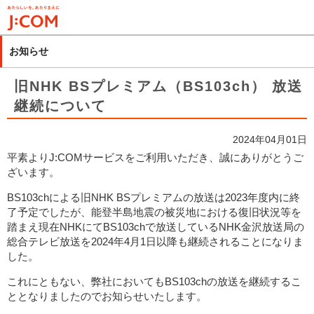
メ
イ
ン
お知らせ
コ
ン
旧NHK BSプレミアム（BS103ch） 放送
テ
継続について
ン
ツ
2024年04月01日
に
平素よりJ:COMサービスをご利用いただき、誠にありがとうご
移
ざいます。
動
BS103chによる旧NHK BSプレミアムの放送は2023年度内に終
了予定でしたが、能登半島地震の被災地における復旧状況等を
踏まえ現在NHKにてBS103chで放送しているNHK金沢放送局の
総合テレビ放送を2024年4月1日以降も継続されることになりま
した。
これにともない、弊社においてもBS103chの放送を継続するこ
ととなりましたのでお知らせいたします。