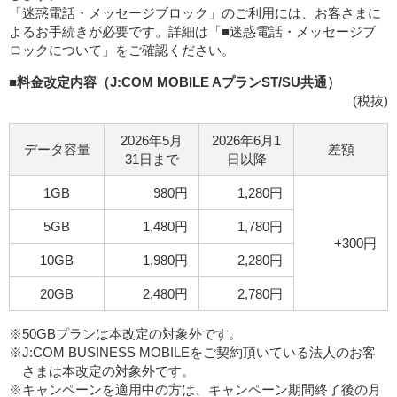
「迷惑電話・メッセージブロック」のご利用には、お客さまに
よるお手続きが必要です。詳細は「■迷惑電話・メッセージブ
ロックについて」をご確認ください。
■料金改定内容（J:COM MOBILE AプランST/SU共通）
(税抜)
2026年5月
2026年6月1
データ容量
差額
31日まで
日以降
1GB
980円
1,280円
5GB
1,480円
1,780円
+300円
10GB
1,980円
2,280円
20GB
2,480円
2,780円
※50GBプランは本改定の対象外です。
※J:COM BUSINESS MOBILEをご契約頂いている法人のお客
さまは本改定の対象外です。
※キャンペーンを適用中の方は、キャンペーン期間終了後の月