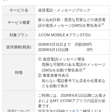
サービス名
迷惑電話・メッセージブロック
振り込め詐欺・悪質な営業などの迷惑電
サービス概要
※
話や迷惑メッセージ(SMS)を警告表示
対象プラン
J:COM MOBILE AプランST/SU
2026年5月31日まで 月額300円
提供価格(税抜)
2026年6月1日以降 0円
① 迷惑電話/メッセージ警告
危険な可能性のある電話やメッセージ
※
(SMS)を自動で警告表示
特徴
② 事業者番号表示
知らない電話番号でも店名や企業名な
どを自動で表示
ご利用には、2026年6月1日以降にお客さ
まによるMY J:COMアプリでの設定が必
要です。
設定について
設定方法の詳細は
コチラ
ご確認くださ