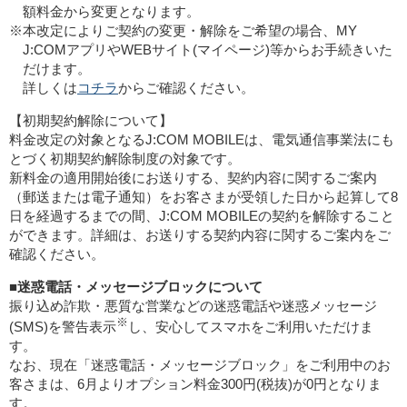
額料金から変更となります。
※本改定によりご契約の変更・解除をご希望の場合、MY
J:COMアプリやWEBサイト(マイページ)等からお手続きいた
だけます。
詳しくは
コチラ
からご確認ください。
【初期契約解除について】
料金改定の対象となるJ:COM MOBILEは、電気通信事業法にも
とづく初期契約解除制度の対象です。
新料金の適用開始後にお送りする、契約内容に関するご案内
（郵送または電子通知）をお客さまが受領した日から起算して8
日を経過するまでの間、J:COM MOBILEの契約を解除すること
ができます。詳細は、お送りする契約内容に関するご案内をご
確認ください。
■迷惑電話・メッセージブロックについて
振り込め詐欺・悪質な営業などの迷惑電話や迷惑メッセージ
※
(SMS)を警告表示
し、安心してスマホをご利用いただけま
す。
なお、現在「迷惑電話・メッセージブロック」をご利用中のお
客さまは、6月よりオプション料金300円(税抜)が0円となりま
す。