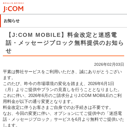
メ
イ
ン
お知らせ
コ
ン
【J:COM MOBILE】料金改定と迷惑電
テ
話・メッセージブロック無料提供のお知ら
ン
せ
ツ
に
移
2026年02月03日
動
平素は弊社サービスをご利用いただき、誠にありがとうござい
ます。
このたび、昨今の市場環境の変化を踏まえ、2026年6月1日
（月）よりご提供中プランの見直しを行うこととなりました。
これに伴い、2026年6月のご請求分よりJ:COM MOBILEのご利
用料金が以下の通り変更となります。
料金改定に伴うお客さまご自身でのお手続きは不要です。
なお、今回の変更に伴い、オプションにてご提供中の「迷惑電
話・メッセージブロック」サービスを6月より無料でご提供いた
します。