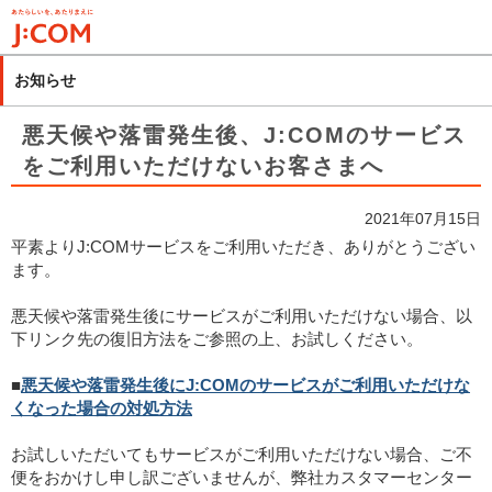
メ
イ
ン
お知らせ
コ
ン
悪天候や落雷発生後、J:COMのサービス
テ
をご利用いただけないお客さまへ
ン
ツ
2021年07月15日
に
平素よりJ:COMサービスをご利用いただき、ありがとうござい
移
ます。
動
悪天候や落雷発生後にサービスがご利用いただけない場合、以
下リンク先の
復旧方法
をご参照の上、お試しください。
■
悪天候や落雷発生後にJ:COMのサービスがご利用いただけな
くなった場合の対処方法
お試しいただいてもサービスがご利用いただけない場合、ご不
便をおかけし申し訳ございませんが、弊社カスタマーセンター