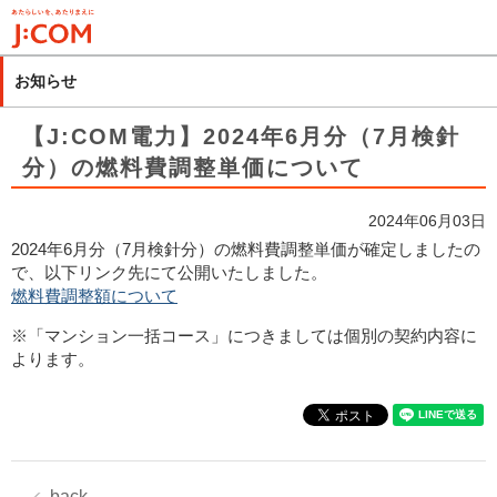
メ
イ
ン
お知らせ
コ
ン
【J:COM電力】2024年6月分（7月検針
テ
分）の燃料費調整単価について
ン
ツ
2024年06月03日
に
2024年6月分（7月検針分）の燃料費調整単価が確定しましたの
移
で、以下リンク先にて公開いたしました。
動
燃料費調整額について
※「マンション一括コース」につきましては個別の契約内容に
よります。
back