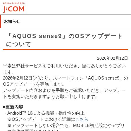
メ
イ
ン
お知らせ
コ
ン
「AQUOS sense9」のOSアップデート
テ
について
ン
ツ
2026年02月12日
に
平素は弊社サービスをご利用いただき、誠にありがとうござい
移
ます。
動
2026年2月12日(木)より、スマートフォン「AQUOS sense9」の
OSアップデートを実施します。
アップデート内容およびを手順をご確認いただき、アップデー
トを実施いただきますようお願い申し上げます。
■更新内容
・Android™ 16による機能・操作性の向上
※OSアップデートにおける詳細は
こちら
※アップデートしない場合でも、MOBILE初期設定やアプリ