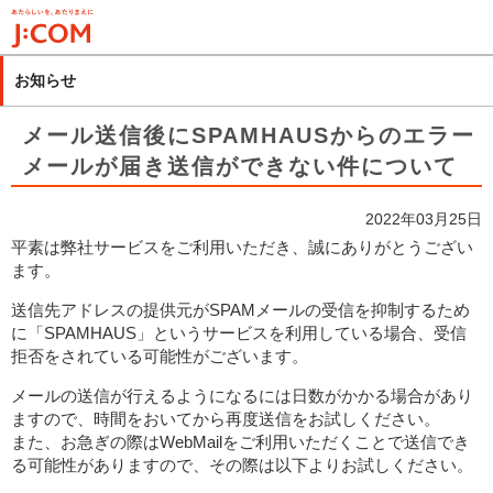
メ
イ
ン
お知らせ
コ
ン
メール送信後にSPAMHAUSからのエラー
テ
メールが届き送信ができない件について
ン
ツ
2022年03月25日
に
平素は弊社サービスをご利用いただき、誠にありがとうござい
移
ます。
動
送信先アドレスの提供元がSPAMメールの受信を抑制するため
に「SPAMHAUS」というサービスを利用している場合、受信
拒否をされている可能性がございます。
メールの送信が行えるようになるには日数がかかる場合があり
ますので、時間をおいてから再度送信をお試しください。
また、お急ぎの際はWebMailをご利用いただくことで送信でき
る可能性がありますので、その際は以下よりお試しください。