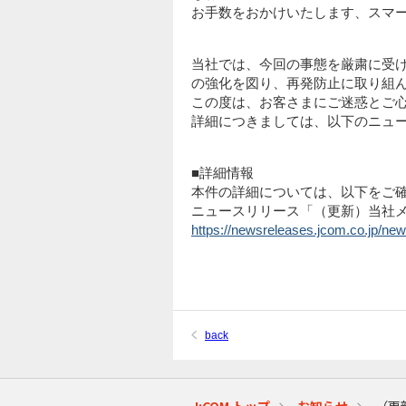
お手数をおかけいたします、スマ
当社では、今回の事態を厳粛に受
の強化を図り、再発防止に取り組
この度は、お客さまにご迷惑とご
詳細につきましては、以下のニュ
■詳細情報
本件の詳細については、以下をご
ニュースリリース「（更新）当社
https://newsreleases.jcom.co.jp/n
back
J:COM トップ
お知らせ
（更