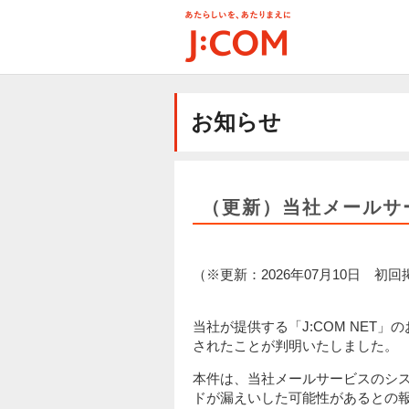
メ
イ
ン
コ
ン
テ
お知らせ
ン
ツ
に
移
動
（更新）当社メールサ
（※更新：2026年07月10日 初回掲
当社が提供する「J:COM NET
されたことが判明いたしました。
本件は、当社メールサービスのシス
ドが漏えいした可能性があるとの