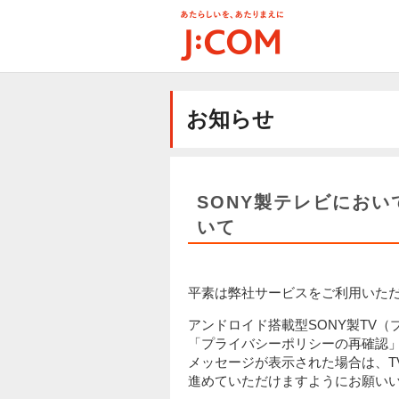
メ
イ
ン
コ
ン
テ
お知らせ
ン
ツ
に
移
動
SONY製テレビにお
いて
平素は弊社サービスをご利用いた
アンドロイド搭載型
SONY
製
TV
（
「プライバシーポリシーの再確認
メッセージが表示された場合は、
T
進めていただけますようにお願い