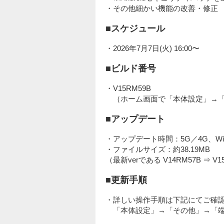
・その他細かい機能の改善・修正
■スケジュール
・2026年7月7日(火) 16:00〜
■ビルド番号
・V15RM59B
（ホーム画面で「本体設定」→
■アップデート
・アップデート時間：5G／4G、Wi-
・ファイルサイズ：約38.19MB
（最新verである V14RM57B ⇒ V
■更新手順
・詳しい操作手順は下記にてご確
「本体設定」→「その他」→「端