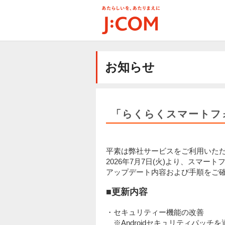
メ
イ
ン
コ
ン
テ
お知らせ
ン
ツ
に
移
動
「らくらくスマートフォ
平素は弊社サービスをご利用いた
2026年7月7日(火)より、スマー
アップデート内容および手順をご
■更新内容
・セキュリティー機能の改善
※Androidセキュリティパッチ