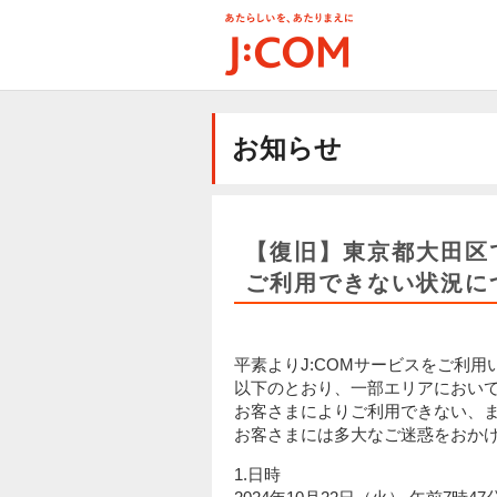
メ
イ
ン
コ
ン
テ
お知らせ
ン
ツ
に
移
動
【復旧】東京都大田区で
ご利用できない状況につ
平素よりJ:COMサービスをご利
以下のとおり、一部エリアにおいて
お客さまによりご利用できない、
お客さまには多大なご迷惑をおか
1.日時