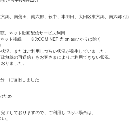
7分頃から午後4時22分
六郷、南蒲田、南六郷、萩中、本羽田、大田区東六郷、南六郷 付
送視聴、ネット動画配信サービス利用
ット接続 ※J:COM NET 光 on auひかりは除く
信
い状況、またはご利用しづらい状況が発生していました。
行政無線の再送信）もお客さまによりご利用できない状況、
ておりました。
22分 に復旧しました
のため
は完了しておりますので、ご利用しづらい場合は、
さい。