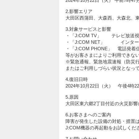
2024年10月22日（火） 午前7時4
2.影響エリア
大田区西蒲田、大森西、大森北、東
3.対象サービスと影響
・「J:COM TV」 テレビ放
・「J:COM NET」 インターネ
・「J:COM PHONE」 電話発着
等がお客さまによりご利用できな
※緊急通報、緊急地震速報（防災
またはご利用しづらい状況となっ
4.復旧日時
2024年10月22日（火） 午後4時
5.原因
大田区東六郷2丁目付近の火災影響
6.お客さまへのご案内
障害が発生した設備の対処・措置
J:COM機器の再起動をお試しくだ
7.お問い合わせ