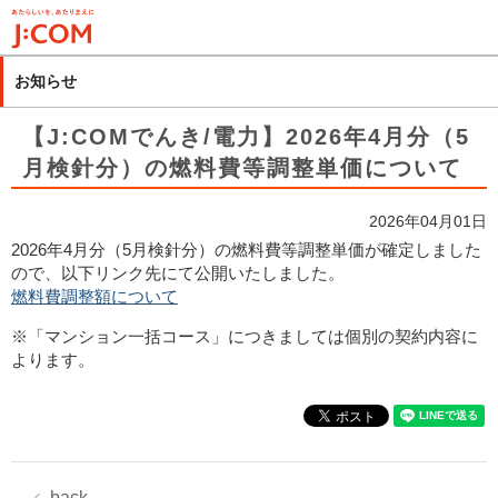
メ
イ
ン
お知らせ
コ
ン
【J:COMでんき/電力】2026年4月分（5
テ
月検針分）の燃料費等調整単価について
ン
ツ
2026年04月01日
に
2026年4月分（5月検針分）の燃料費等調整単価が確定しました
移
ので、以下リンク先にて公開いたしました。
動
燃料費調整額について
※「マンション一括コース」につきましては個別の契約内容に
よります。
back