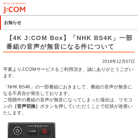
メ
イ
ン
お知らせ
コ
ン
【4K J:COM Box】「NHK BS4K」一部
テ
番組の音声が無音になる件について
ン
ツ
2018年12月07日
に
平素よりJ:COMサービスをご利用頂き、誠にありがとうござい
移
ます。
動
「NHK BS4K」の一部番組におきまして、番組の音声が無音に
なる不具合が発生しております。
ご視聴中の番組の音声が無音になってしまった場合は、リモコ
ンの
［音声切換］
ボタンを押していただくことで症状が改善い
たします。