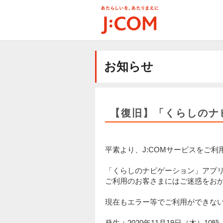
メ
イ
ン
コ
ン
テ
お知らせ
ン
ツ
に
移
動
【復旧】「くらしのナ
平素より、J:COMサービスをご
「くらしのナビゲーション」アプ
ご利用のお客さまにはご迷惑をお
現在もエラー等でご利用ができな
発生：2020年11月19日（木）10時