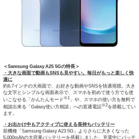
＜Samsung Galaxy A25 5Gの特長＞
・大きな画面で動画もSNSも見やすい。毎日がもっと楽しく快
適に
約6.7インチの大画面で、お好きな動画やSNSを快適視聴。大き
な文字とシンプルな画面表示で、スマホを初めて使う方でも使
※1
いこなせる「かんたんモード
」や、スマホの使い方を無料で
※2
相談出来る「Galaxy使い方相談」への直通電話
を搭載してい
ます。
・お出かけ中もアクティブに使える長持ちバッテリー
前機種「Samsung Galaxy A23 5G」よりさらに大きくなった
5,000mAhの大容量バッテリーを搭載しました。充電中にバッテ