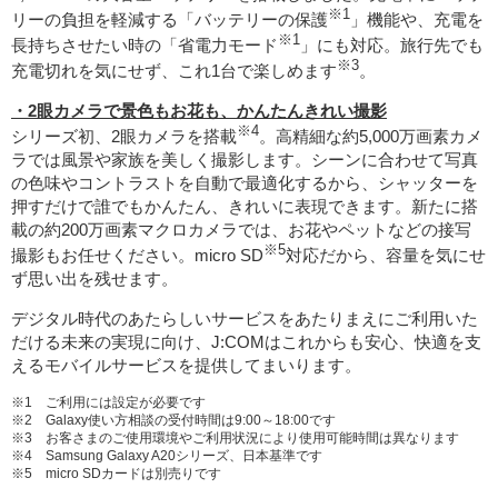
※1
リーの負担を軽減する「バッテリーの保護
」機能や、充電を
※1
長持ちさせたい時の「省電力モード
」にも対応。旅行先でも
※3
充電切れを気にせず、これ1台で楽しめます
。
・2眼カメラで景色もお花も、かんたんきれい撮影
※4
シリーズ初、2眼カメラを搭載
。高精細な約5,000万画素カメ
ラでは風景や家族を美しく撮影します。シーンに合わせて写真
の色味やコントラストを自動で最適化するから、シャッターを
押すだけで誰でもかんたん、きれいに表現できます。新たに搭
載の約200万画素マクロカメラでは、お花やペットなどの接写
※5
撮影もお任せください。micro SD
対応だから、容量を気にせ
ず思い出を残せます。
デジタル時代のあたらしいサービスをあたりまえにご利用いた
だける未来の実現に向け、J:COMはこれからも安心、快適を支
えるモバイルサービスを提供してまいります。
※1 ご利用には設定が必要です
※2 Galaxy使い方相談の受付時間は9:00～18:00です
※3 お客さまのご使用環境やご利用状況により使用可能時間は異なります
※4 Samsung Galaxy A20シリーズ、日本基準です
※5 micro SDカードは別売りです