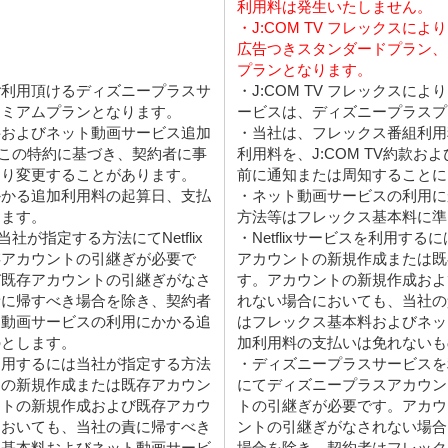
利用料は発生いたしません。
・J:COM TV フレックスにより
広告つきスタンダードプラン、
プランとなります。
よりご利用頂けるディズニープラスサ
・J:COM TV フレックスに
レミアムプランとなります。
ービスは、ディズニープラスプ
料およびネット動画サービス追加
・当社は、フレックス番組利用
よびこの特約に基づき、契約者に事
利用料を、J:COM TV約款
より変更することがあります。
前に通知または周知することに
かかる追加利用料の起算日、支払
・ネット動画サービスの利用に
じます。
方法等はフレックス基本料に準
当社が指定する方法にてNetflix
・Netflixサービスを利用するに
存アカウントの引継ぎが必要で
アカウントの新規作成または既
び既存アカウントの引継ぎがなさ
す。アカウントの新規作成およ
責に帰すべき場合を除き、契約者
れない場合においても、当社の
ト動画サービスの利用にかかる追
はフレックス基本料およびネッ
のとします。
加利用料の支払いは免れないも
利用するには当社が指定する方法
・ディズニープラスサービスを
トの新規作成または既存アカウン
にてディズニープラスアカウン
ントの新規作成および既存アカウ
トの引継ぎが必要です。アカウ
においても、当社の責に帰すべき
ントの引継ぎがなされない場合
ス基本料およびネット動画サービ
場合を除き、契約者はフレック