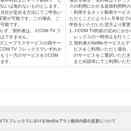
支払いは免れないものとします。
スの利用にかかる追加利用料の
は当社が定める方法にてご申告い
・利用するネット動画サービス
変更が可能です。この場合、ご
ただくことにより1ヶ月単位で
が可能です。
申告をいただいた翌月より変更
わらず、契約者は、J:COM TV フ
1. J:COM TV約款の定めにか
とはできません。
レックスの一時停止を行うこ
とディズニープラスサービスの両サー
2. 契約者がNetflixサービ
COM TV フレックスでいずれか
ビスをご利用いただく場合、J
もう一方のサービスをJ:COM
のサービスをご選択いただき
きます。
まとめ請求にてご利用いただ
OM TV フレックスにおけるNetflixプラン提供内容の変更について