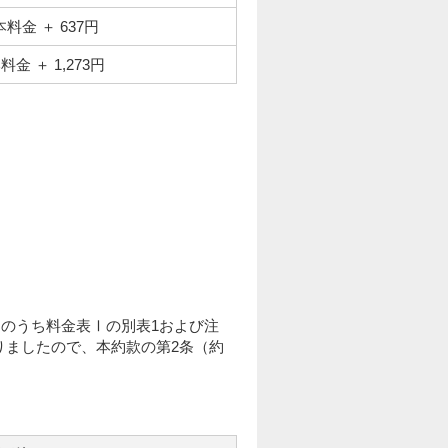
本料金 ＋ 637円
料金 ＋ 1,273円
。
。
）のうち料金表Ⅰの別表1および注
となりましたので、本約款の第2条（約