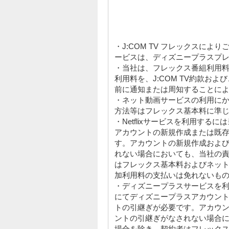
・J:COM TV フレックスに
ービスは、ディズニープラスプ
・当社は、フレックス番組利用
利用料を、J:COM TV約款お
前に通知または周知することに
・ネット動画サービスの利用に
方法等はフレックス基本料に準
・Netflixサービスを利用するには
アカウントの新規作成または既
す。アカウントの新規作成およ
れない場合においても、当社の
はフレックス基本料およびネッ
加利用料の支払いは免れないも
・ディズニープラスサービスを
にてディズニープラスアカウン
トの引継ぎが必要です。アカウ
ントの引継ぎがなされない場合
場合を除き、契約者はフレック