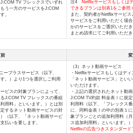
注4
Netflixサービスもし
:COM TV フレックスでいずれ
できるプランは別表1をご参照
もう一方のサービスをJ:COM
また、契約者がNetflixサー
ます。
サービスをご利用いただく場合、J
かのサービスをご選択いただき
まとめ請求にてご利用いただき
更前
変
（3）ネット動画サービス
ィズニープラスサービス（以下、
・Netflixサービスもしくは
す。）より1つを選択しご利用
「ネット動画サービス」といい
いただけます。
サービスの対象プランによって、
・上記の選択されたネット動画
るJ:COM TV フレックスの番組
J:COM TV約款 料金表Ⅰに規
組利用料」といいます。）とは別
利用料（以下、「フレックス番
規定するネット動画サービスの対
に、同料金表Ⅰの中の別表１に
額）（以下、「ネット動画サービ
象プランごとの追加利用料（月
の支払いを要します。
ス追加利用料」といいます。）
Netflixの広告つきスタンダ