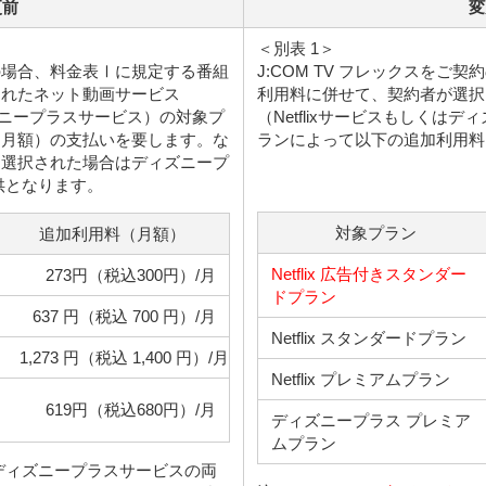
更前
変
＜別表 1＞
契約の場合、料金表Ⅰに規定する番組
J:COM TV フレックスをご
されたネット動画サービス
利用料に併せて、契約者が選択
ィズニープラスサービス）の対象プ
（Netflixサービスもしくは
（月額）の支払いを要します。な
ランによって以下の追加利用料
を選択された場合はディズニープ
供となります。
対象プラン
追加利用料（月額）
Netflix 広告付きスタンダー
273円（税込300円）/月
ドプラン
637 円（税込 700 円）/月
Netflix スタンダードプラン
1,273 円（税込 1,400 円）/月
Netflix プレミアムプラン
619円（税込680円）/月
ディズニープラス プレミア
ムプラン
スとディズニープラスサービスの両