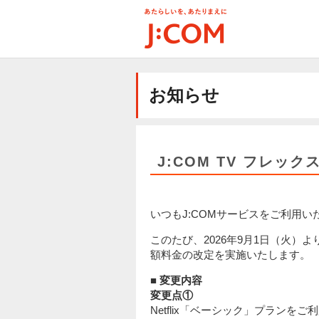
メ
イ
ン
コ
ン
テ
お知らせ
ン
ツ
に
移
動
J:COM TV フレッ
いつもJ:COMサービスをご利用
このたび、2026年9月1日（火）よ
額料金の改定を実施いたします。
■ 変更内容
変更点①
Netflix「ベーシック」プランを