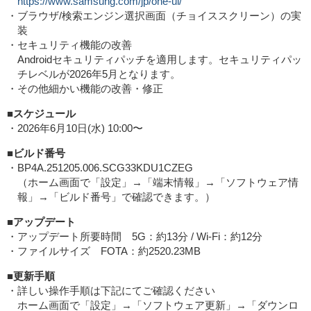
https://www.samsung.com/jp/one-ui/
・ブラウザ/検索エンジン選択画面（チョイススクリーン）の実
装
・セキュリティ機能の改善
Androidセキュリティパッチを適用します。セキュリティパッ
チレベルが2026年5月となります。
・その他細かい機能の改善・修正
■スケジュール
・2026年6月10日(水) 10:00〜
■ビルド番号
・BP4A.251205.006.SCG33KDU1CZEG
（ホーム画面で「設定」→「端末情報」→「ソフトウェア情
報」→「ビルド番号」で確認できます。）
■アップデート
・アップデート所要時間 5G：約13分 / Wi-Fi：約12分
・ファイルサイズ FOTA：約2520.23MB
■更新手順
・詳しい操作手順は下記にてご確認ください
ホーム画面で「設定」→「ソフトウェア更新」→「ダウンロ