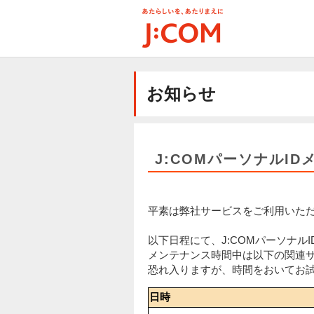
メ
イ
ン
コ
ン
テ
お知らせ
ン
ツ
に
移
動
J:COMパーソナルI
平素は弊社サービスをご利用いた
以下日程にて、J:COMパーソナ
メンテナンス時間中は以下の関連
恐れ入りますが、時間をおいてお
日時