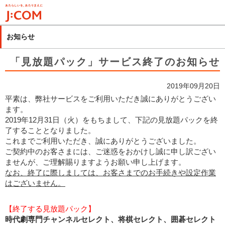
メ
イ
ン
お知らせ
コ
ン
「見放題パック」サービス終了のお知らせ
テ
ン
2019年09月20日
ツ
平素は、弊社サービスをご利用いただき誠にありがとうござい
に
ます。
移
2019年12月31日（火）をもちまして、下記の見放題パックを終
動
了することとなりました。
これまでご利用いただき、誠にありがとうございました。
ご契約中のお客さまには、ご迷惑をおかけし誠に申し訳ござい
ませんが、ご理解賜りますようお願い申し上げます。
なお、終了に際しましては、お客さまでのお手続きや設定作業
はございません。
【終了する見放題パック】
時代劇専門チャンネルセレクト、将棋セレクト、囲碁セレクト