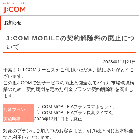
メ
イ
ン
お知らせ
コ
ン
J:COM MOBILEの契約解除料の廃止につ
テ
いて
ン
ツ
2023年11月21日
に
平素よりJ:COMサービスをご利用いただき、誠にありがとうご
移
ざいます。
動
この度J:COMではサービスの向上と健全なモバイル市場環境構
築のため、契約期間を定めた料金プランの契約解除料を廃止し
ます。
「J:COM MOBILE Aプランスマホセット」
対象プラン
「J:COM MOBILE Aプラン長期タイプS」
実施時期
2023年12月1日より廃止
対象のプランにご加入中のお客さまは、引き続き同じ基本料金
でご利用いただけます。